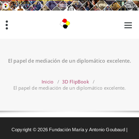
Saltar
al
contenido
El papel de mediación de un diplomático excelente.
Inicio
/
3D FlipBook
/
El papel de mediación de un diplomático excelente.
Copyright © 2026 Fundación María y Antonio Goubaud |