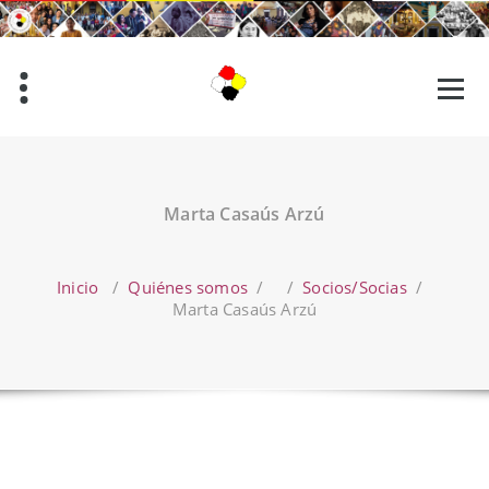
Saltar
al
contenido
Marta Casaús Arzú
Inicio
/
Quiénes somos
/ /
Socios/Socias
/
Marta Casaús Arzú