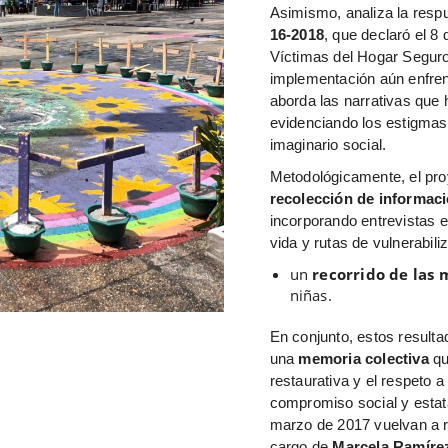
Asimismo, analiza la respu
16‑2018
, que declaró el 8
Víctimas del Hogar Seguro
implementación aún enfren
aborda las narrativas que 
evidenciando los estigmas
imaginario social.
Metodológicamente, el proy
recolección de informac
incorporando entrevistas 
vida y rutas de vulnerabil
un
recorrido de las
niñas.
En conjunto, estos resulta
una
memoria colectiva
qu
restaurativa y el respeto 
compromiso social y estata
marzo de 2017 vuelvan a re
cargo de
Marcela Ramíre