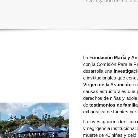
Investigación del Caso d
La
Fundación María y An
con la Comisión Para la 
desarrolla una
investigac
e institucionales que condu
Virgen de la Asunción
en
causas estructurales que p
derechos de niñas y adole
de
testimonios de famili
exhaustiva de fuentes peri
La investigación identific
y negligencia institucional
muerte de 41 niñas y dejó 