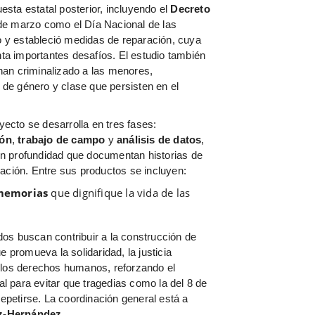
esta estatal posterior, incluyendo el
Decreto
 de marzo como el Día Nacional de las
 y estableció medidas de reparación, cuya
ta importantes desafíos. El estudio también
han criminalizado a las menores,
 de género y clase que persisten en el
ecto se desarrolla en tres fases:
ión
,
trabajo de campo
y
análisis de datos
,
en profundidad que documentan historias de
ización. Entre sus productos se incluyen:
 memorias
que dignifique la vida de las
dos buscan contribuir a la construcción de
e promueva la solidaridad, la justicia
a los derechos humanos, reforzando el
l para evitar que tragedias como la del 8 de
petirse. La coordinación general está a
z-Hernández
.