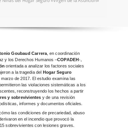
e Niñas del Hogar Seguro «Virgen de la Asunción»
tonio Goubaud Carrera
, en coordinación
Paz y los Derechos Humanos –
COPADEH
-,
ión
orientada a analizar los factores sociales
jeron a la tragedia del
Hogar Seguro
 marzo de 2017. El estudio examina las
ermitieron las violaciones sistemáticas a los
scentes, reconstruyendo los hechos a partir
ares y sobrevivientes
y de una revisión
odísticas, informes y documentos oficiales.
a cómo las condiciones de precariedad, abuso
 derivaron en el incendio que provocó la
15 sobrevivientes con lesiones graves.