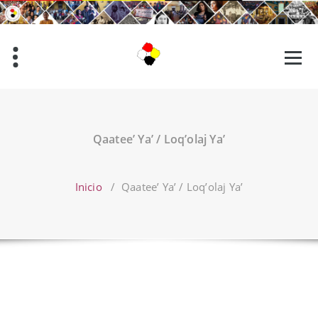
Saltar
al
contenido
Qaatee’ Ya’ / Loq’olaj Ya’
Inicio
/
Qaatee’ Ya’ / Loq’olaj Ya’