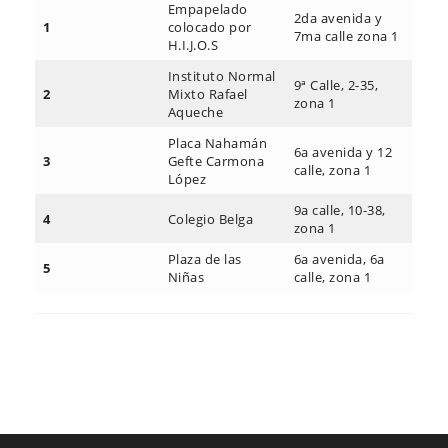
Empapelado
2da avenida y
1
colocado por
7ma calle zona 1
H.I.J.O.S
Instituto Normal
9ª Calle, 2-35,
2
Mixto Rafael
zona 1
Aqueche
Placa Nahamán
6a avenida y 12
3
Gefte Carmona
calle, zona 1
López
9a calle, 10-38,
4
Colegio Belga
zona 1
Plaza de las
6a avenida, 6a
5
Niñas
calle, zona 1