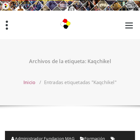
Saltar
al
contenido
Archivos de la etiqueta: Kaqchikel
Inicio
/
Entradas etiquetadas "Kaqchikel"
Administrador Fundacion MAG
Formación