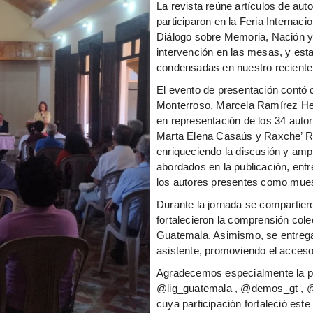
La revista reúne artículos de aut
participaron en la Feria Internac
Diálogo sobre Memoria, Nación y
intervención en las mesas, y es
condensadas en nuestro reciente 
El evento de presentación contó 
Monterroso, Marcela Ramírez Her
en representación de los 34 autor
Marta Elena Casaús y Raxche’ Ro
enriqueciendo la discusión y ampl
abordados en la publicación, entr
los autores presentes como mues
Durante la jornada se compartier
fortalecieron la comprensión cole
Guatemala. Asimismo, se entregar
asistente, promoviendo el acceso
Agradecemos especialmente la p
@lig_guatemala , @demos_gt , @
cuya participación fortaleció este