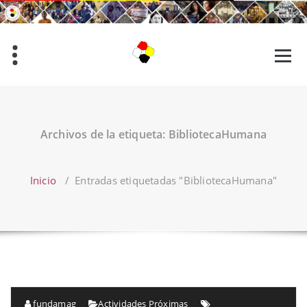
Saltar
al
contenido
Archivos de la etiqueta: BibliotecaHumana
Inicio
/
Entradas etiquetadas "BibliotecaHumana"
fundamag
Actividades Próximas