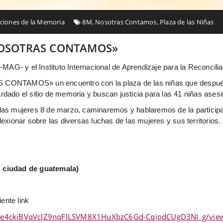
iones de la Memoria
8M
,
Nosotras Contamos
,
Plaza de las Niñas
 «NOSOTRAS CONTAMOS»
AG- y el Instituto Internacional de Aprendizaje para la Reconcilia
S CONTAMOS» un encuentro con la plaza de las niñas que después
rdado el sitio de memoria y buscan justicia para las 41 niñas ases
 las mujeres 8 de marzo, caminaremos y hablaremos de la participac
lexionar sobre las diversas luchas de las mujeres y sus territorios.
, ciudad de guatemala)
iente link
QLSe4ckiBVqVcJZ9nqFILSVM8X1HuXbzC6Gd-CqiodCUgD3NI_g/vie