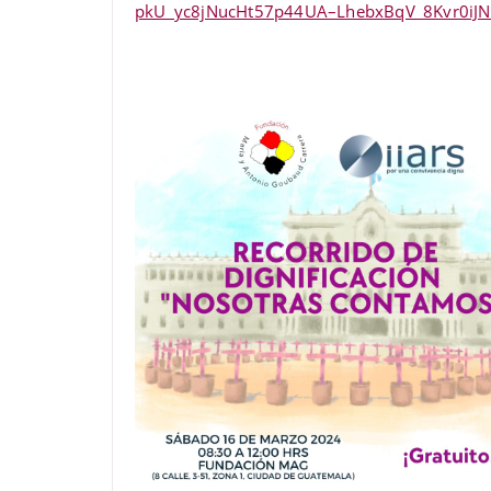
pkU_yc8jNucHt57p44UA–LhebxBqV_8Kvr0iJ