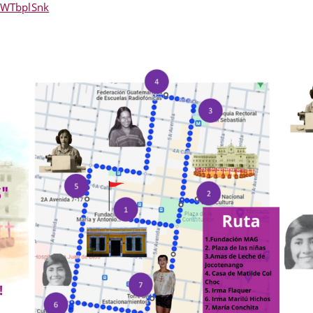
NWTbplSnk