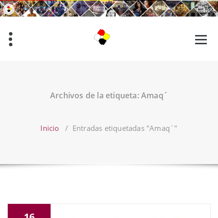
Saltar
al
contenido
Archivos de la etiqueta: Amaq´
Inicio
/
Entradas etiquetadas "Amaq´"
16