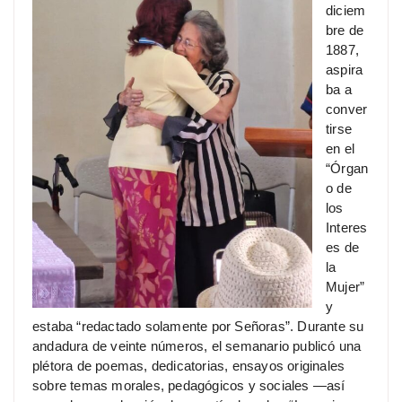
diciem
bre de
1887,
aspira
ba a
conver
tirse
en el
“Órgan
o de
los
Interes
es de
la
Mujer”
y
estaba “redactado solamente por Señoras”. Durante su
andadura de veinte números, el semanario publicó una
plétora de poemas, dedicatorias, ensayos originales
sobre temas morales, pedagógicos y sociales —así