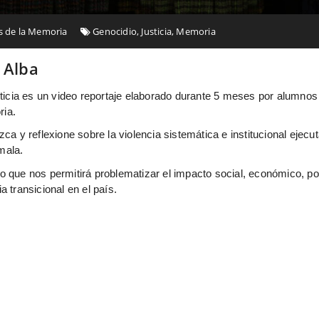
os de la Memoria
Genocidio
,
Justicia
,
Memoria
 Alba
usticia es un video reportaje elaborado durante 5 meses por alumno
ria.
zca y reflexione sobre la violencia sistemática e institucional eje
mala.
cio que nos
permitirá problematizar el impacto social, económico, pol
a transicional en el país.