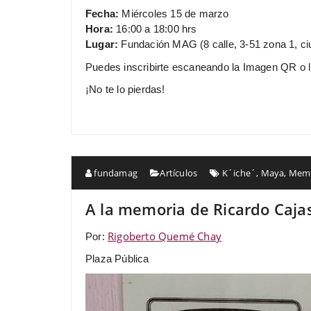
Fecha:
Miércoles 15 de marzo
Hora:
16:00 a 18:00 hrs
Lugar:
Fundación MAG (8 calle, 3-51 zona 1, c
Puedes inscribirte escaneando la Imagen QR o l
¡No te lo pierdas!
fundamag
Artículos
K´iche´
,
Maya
,
Memo
A la memoria de Ricardo Caja
Rigoberto Quemé Chay
Por:
Plaza Pública