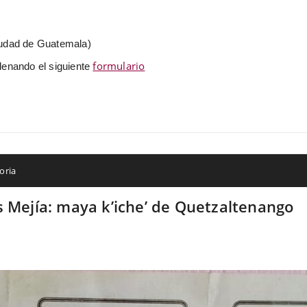
iudad de Guatemala)
formulario
lenando el siguiente
ria
s Mejía: maya k’iche’ de Quetzaltenango