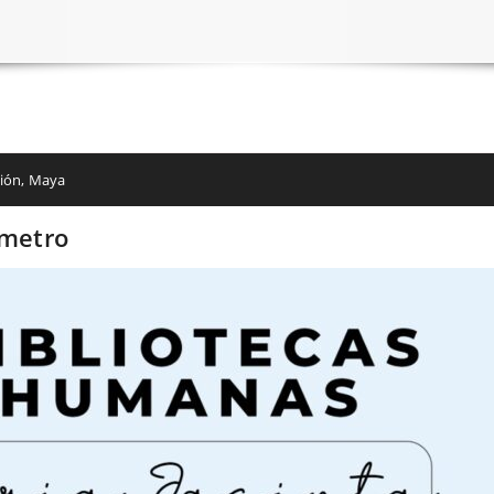
ción
,
Maya
ametro